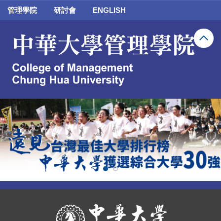
Jump
管理學院
研討會
ENGLISH
to
the
main
content
block