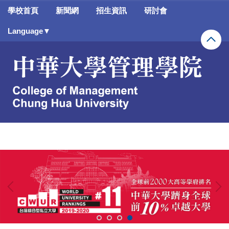
跳
學校首頁
新聞網
招生資訊
研討會
到
主
Language▼
要
內
容
區
banner