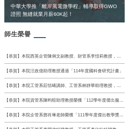
中華大學推「離岸風電微學程」輔導取得GWO
證照 無縫就業月薪60K起！
師生榮譽
【恭賀】本院西英企管陳俐文副教授、財管系李愷莉教授，榮獲「112學年度傑出教學獎」
【恭賀】本院汪政億助理教授通過「114年度國科會研究計畫」
【恭賀】本院工管系莊恬晞講師、工管系林靜華助理教授，榮獲「112學年度傑出輔導獎」
【恭賀】本院資管系陳昀暄助理教授榮獲「112學年度傑出服務獎」
【恭賀】本院企管系鄧肖琳老師榮獲「111學年度傑出教學獎」之殊榮。