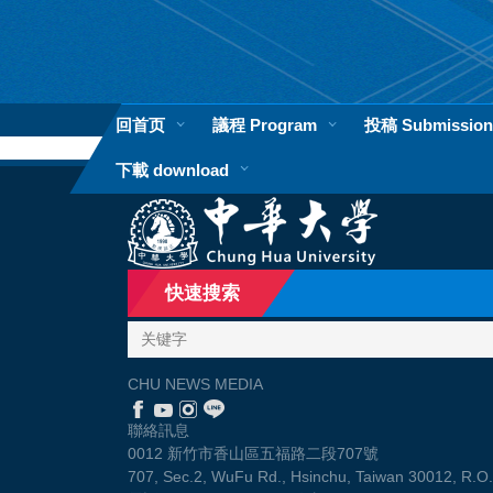
跳
到
主
要
内
回首页
議程 Program
投稿 Submission
容
区
下載 download
快速搜索
CHU NEWS MEDIA
聯絡訊息
0012 新竹市香山區五福路二段707號
707, Sec.2, WuFu Rd., Hsinchu, Taiwan 30012, R.O